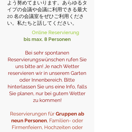
よう努めてまいります。あらゆるタ
イプの会議や会議に利用できる最大
20 名の会議室をぜひご利用くださ
い。私たちと話してください。
​
Online Rese
rvierung
bis max. 8 Personen
Bei sehr spontanen
Reservierungswünschen rufen Sie
uns bitte
an! Je nach Wetter
reservieren wir in unserem Garten
oder Innenbereich. Bitte
hinterlassen Sie uns eine Info, falls
Sie planen, nur bei gutem Wetter
zu kommen!
Reservierungen für
Gruppen ab
neun Personen
, Familien- oder
Firmenfeiern, Hochzeiten oder