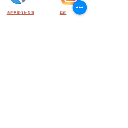
通用数据保护条例
烙印
UNSERE EMPFEHLUNG
Ansehen
© 2020 Schweizer Haus Gaststättenbetriebs GmbH